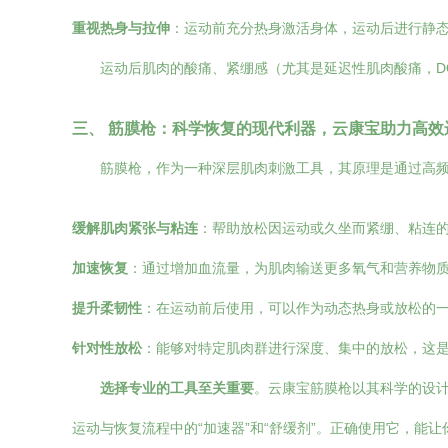
重视热身与拉伸
：运动前充分热身激活身体，运动后进行静
运动后肌肉的酸痛、紧绷感（尤其是延迟性肌肉酸痛，D
三、 筋膜枪：科学恢复的现代利器，云康宝助力高效
筋膜枪，作为一种深层肌肉刺激工具，其原理是通过高
缓解肌肉紧张与粘连
：帮助放松因运动或久坐而紧绷、粘连
加速恢复
：通过增加血流量，为肌肉输送更多氧气和营养物
提升柔韧性
：在运动前后使用，可以作为动态热身或放松的
针对性放松
：能够对特定肌肉群进行深度、集中的放松，这
选择专业的工具至关重要
。云康宝筋膜枪以其科学的设计
运动与恢复流程中的“加速器”和“舒缓剂”。正确使用它，能