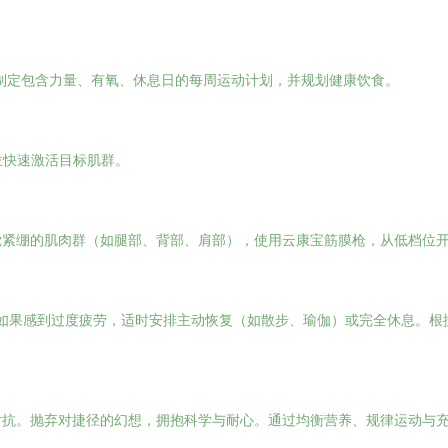
，制定包含力量、有氧、休息日的每周运动计划，并规划健康饮食。
位快速激活目标肌群。
紧绷的肌肉群（如腿部、背部、肩部），使用云康宝筋膜枪，从低档位开
，如果感到过度疲劳，适时安排主动恢复（如散步、瑜伽）或完全休息。
对抗。抛弃对捷径的幻想，拥抱科学与耐心。通过均衡营养、规律运动与