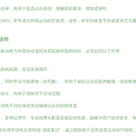
态拉伸，有助于提高运动表现、缓解肌肉紧张、增加柔韧性。
OMS）常常成为持续运动的拦路虎。这时，科学的恢复手段就显得尤为
运动
频振动将力和震动传递到深层筋膜和肌肉组织，从而起到以下作用：
的肌肉筋膜，促进血液循环。
质，同时带走代谢废物（如乳酸），有助于减轻运动后肌肉酸痛，缩短恢
一部分，有助于增加关节活动范围。
是传统手动拉伸或泡沫轴难以比拟的精准度。
、多档位调节、专业按摩头配置及稳定的性能，能够为用户提供安全、有
让你在艰苦训练后更快地“满血复活”，减少因肌肉不适而放弃运动的可能