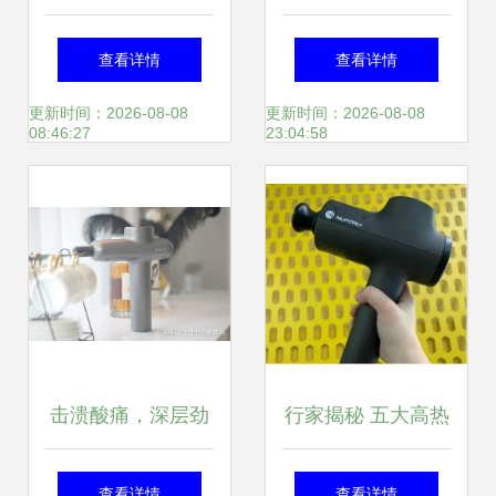
病？这种网红“神
级新品 颜值范野小
查看详情
查看详情
器”突然火了，真有
兽筋膜枪，直达肌
更新时间：2026-08-08
更新时间：2026-08-08
08:46:27
23:04:58
这么神奇吗？
底缓解疲劳
击溃酸痛，深层劲
行家揭秘 五大高热
爽 云麦筋膜枪深度
度筋膜枪深度测评
查看详情
查看详情