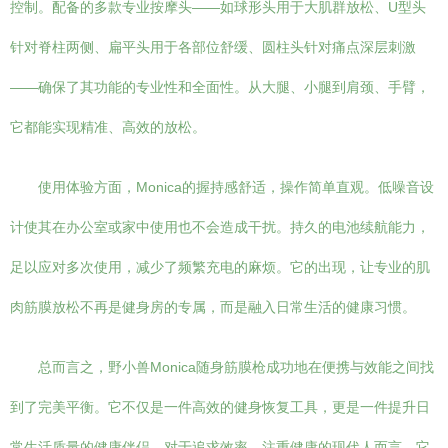
控制。配备的多款专业按摩头——如球形头用于大肌群放松、U型头
针对脊柱两侧、扁平头用于各部位舒缓、圆柱头针对痛点深层刺激
——确保了其功能的专业性和全面性。从大腿、小腿到肩颈、手臂，
它都能实现精准、高效的放松。
使用体验方面，Monica的握持感舒适，操作简单直观。低噪音设
计使其在办公室或家中使用也不会造成干扰。持久的电池续航能力，
足以应对多次使用，减少了频繁充电的麻烦。它的出现，让专业的肌
肉筋膜放松不再是健身房的专属，而是融入日常生活的健康习惯。
总而言之，野小兽Monica随身筋膜枪成功地在便携与效能之间找
到了完美平衡。它不仅是一件高效的健身恢复工具，更是一件提升日
常生活质量的健康伴侣。对于追求效率、注重健康的现代人而言，它